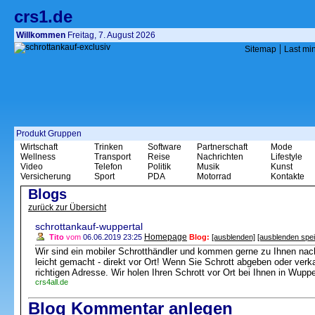
crs1.de
Willkommen
Freitag, 7. August 2026
|
Sitemap
Last mi
Produkt Gruppen
Wirtschaft
Trinken
Software
Partnerschaft
Mode
Wellness
Transport
Reise
Nachrichten
Lifestyle
Video
Telefon
Politik
Musik
Kunst
Versicherung
Sport
PDA
Motorrad
Kontakte
Blogs
zurück zur Übersicht
schrottankauf-wuppertal
Homepage
Tito
vom
06.06.2019 23:25
Blog:
[ausblenden]
[ausblenden spe
Wir sind ein mobiler Schrotthändler und kommen gerne zu Ihnen nach
leicht gemacht - direkt vor Ort! Wenn Sie Schrott abgeben oder verk
richtigen Adresse. Wir holen Ihren Schrott vor Ort bei Ihnen in Wupp
crs4all.de
Blog Kommentar anlegen