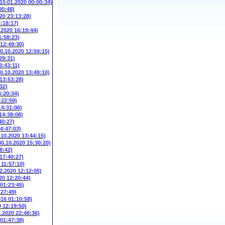
(10.01.2020 00:00:34)
00:48)
20 23:13:28)
3:18:17)
.2020 16:19:44)
1:58:23)
 12:49:30)
10.10.2020 12:59:15)
29:31)
3:43:11)
10.10.2020 13:49:10)
 13:53:28)
32)
4:20:34)
:22:59)
14:31:06)
14:38:08)
40:27)
14:47:03)
.10.2020 13:44:15)
30.10.2020 15:30:20)
8:42)
 17:40:27)
 11:57:10)
2.2020 12:12:05)
20 12:20:44)
 01:23:45)
:27:49)
016 01:10:58)
9 12:19:50)
2.2020 22:48:36)
 01:47:38)