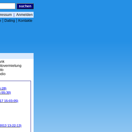
ressum
|
Anmelden
|
|
e
Dating
Kontakte
ank
tovermietung
to
dio
6:28)
3:55:30)
17 15:03:05)
.2013 13:22:13)