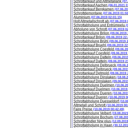
Schrottankauf und Altmetallank
(07
Schrottankauf Aachen
(06.01.2021 0
Schrottankauf Bergkamen
(07.06.20
Schrottdemontage
(07.06.2019 01:5
Aluminium
(07.06.2019 02:01:15)
Holt Altmetallschrott ab
(07.06.2019 
Schrottabholung und Entrümpelu
(
Abholung von Schrott
(07.06.2019 0
Schrottabholung Brilon
(09.06.2019 
Schrottankauf Brilon
(09.06.2019 22:
Schrottabholung Brühl
(09.06.2019 
Schrottankauf Bruehl
(09.06.2019 22
Schrottabholung Coesfeld
(09.06.2
Schrottankauf Coesfeld
(09.06.2019
Schrottabholung Datteln
(09.06.201
Schrottankauf Datteln
(09.06.2019 2
Schrottabholung Delbrueck
(09.06.
Schrottankauf Delbrueck
(09.06.201
Schrottankauf Detmold
(09.06.2019 
Schrottabholung Dinslaken
(18.08.
Schrottankauf Dinslaken
(09.06.201
Schrottabholung Duelmen
(10.06.2
Schrottankauf Duelmen
(10.06.2019
Schrottabholung Dueren
(10.06.201
Schrottankauf Dueren
(10.06.2019 0
Schrottabholung Duesseldorf
(10.0
Altmetall und Schrott
(10.06.2019 00
Faire Preise
(10.06.2019 00:42:49)
Schrottabholung Velbert
(19.08.202
Schrottabholung Bochum
(27.08.20
Schrotthändler Nrw plus
(12.09.201
Schrottabholung in Haan
(30.12.201