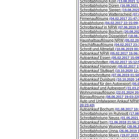
Schrottabholung Köln
(13.08.2021 1
Schrottabholung Düren
(16.08.2021
Schrottabholung Siegen
(19.08.202
Schrottabholung Wattenscheid
(07.
Firmenauflösung
(04.02.2017 21:47:
Autoabholung
(04.02.2017 22:15:09)
Schrottankauf in NRW
(07.06.2019 0
Schrottabholung Bochum
(20.08.20
Schrottabholung Düsseldorf
(18.08
Haushaltsauflösung NRW
(05.02.20
Geschäftsauflösung
(04.02.2017 23:
Schrott und Altmetall
(10.06.2019 00
Autoankauf NRW
(05.02.2017 15:06:
Autoankauf Essen
(05.02.2017 15:09
Autoverschrotten
(05.02.2017 15:12:
Autoankauf Hannover
(05.02.2017 1
Autoankauf Stuttgart
(10.10.2020 12:
Autoverschrottung
(07.06.2019 01:50
Autoankauf Duisburg
(10.10.2020 14
Autoankauf für den Autoexport
(05.
Autoankauf und Autoexport
(31.03.
Wohnungsauflösung
(22.01.2024 20
Büroauflösung
(08.06.2017 19:03:22
Auto und Unfalwagen Ankauf NR
20:23:43)
Autoankauf Bochum
(01.08.2017 10:
Schrottabholung im Ruhrpott
(17.08
Schrottabholung Neuss
(01.05.2021
Autoankauf bern
(11.06.2018 21:56:1
Schrottabholung Wuppertal
(28.06.
Schrottabholung Unna
(26.06.2019 
Schrottabholung Moers
(19.07.2019