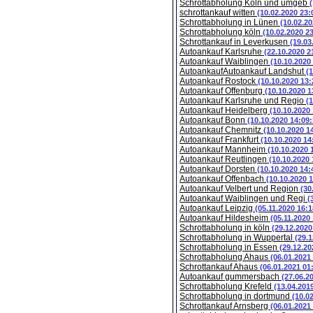
Schrottabholung Köln und umgeb
schrottankauf witten
(10.02.2020 23:
Schrottabholung in Lünen
(10.02.20
Schrottabholung köln
(10.02.2020 2
Schrottankauf in Leverkusen
(19.03
Autoankauf Karlsruhe
(22.10.2020 2
Autoankauf Waiblingen
(10.10.2020
AutoankaufAutoankauf Landshut
(
Autoankauf Rostock
(10.10.2020 13:
Autoankauf Offenburg
(10.10.2020 1
Autoankauf Karlsruhe und Regio
(
Autoankauf Heidelberg
(10.10.2020
Autoankauf Bonn
(10.10.2020 14:09:
Autoankauf Chemnitz
(10.10.2020 1
Autoankauf Frankfurt
(10.10.2020 14
Autoankauf Mannheim
(10.10.2020 
Autoankauf Reutlingen
(10.10.2020 
Autoankauf Dorsten
(10.10.2020 14:
Autoankauf Offenbach
(10.10.2020 
Autoankauf Velbert und Region
(30
Autoankauf Waiblingen und Regi
(
Autoankauf Leipzig
(05.11.2020 16:1
Autoankauf Hildesheim
(05.11.2020
Schrottabholung in köln
(29.12.2020
Schrottabholung in Wuppertal
(29.1
Schrottabholung in Essen
(29.12.20
Schrottabholung Ahaus
(06.01.2021
Schrottankauf Ahaus
(06.01.2021 01
Autoankauf gummersbach
(27.06.2
Schrottabholung Krefeld
(13.04.201
Schrottabholung in dortmund
(10.0
Schrottankauf Arnsberg
(06.01.2021