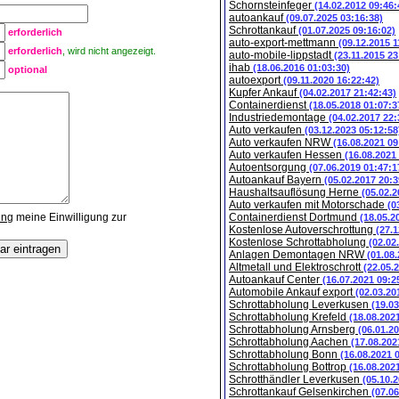
Schornsteinfeger
(14.02.2012 09:46:
autoankauf
(09.07.2025 03:16:38)
Schrottankauf
(01.07.2025 09:16:02)
erforderlich
auto-export-mettmann
(09.12.2015 1
erforderlich
, wird nicht angezeigt.
auto-mobile-lippstadt
(23.11.2015 23
ihab
(18.06.2016 01:03:30)
optional
autoexport
(09.11.2020 16:22:42)
Kupfer Ankauf
(04.02.2017 21:42:43)
Containerdienst
(18.05.2018 01:07:3
Industriedemontage
(04.02.2017 22:
Auto verkaufen
(03.12.2023 05:12:58
Auto verkaufen NRW
(16.08.2021 09
Auto verkaufen Hessen
(16.08.2021
Autoentsorgung
(07.06.2019 01:47:1
Autoankauf Bayern
(05.02.2017 20:3
Haushaltsauflösung Herne
(05.02.2
Auto verkaufen mit Motorschade
(0
ung
meine Einwilligung zur
Containerdienst Dortmund
(18.05.2
Kostenlose Autoverschrottung
(27.1
Kostenlose Schrottabholung
(02.02
Anlagen Demontagen NRW
(01.08
Altmetall und Elektroschrott
(22.05.
Autoankauf Center
(16.07.2021 09:2
Automobile Ankauf export
(02.03.20
Schrottabholung Leverkusen
(19.0
Schrottabholung Krefeld
(18.08.202
Schrottabholung Arnsberg
(06.01.2
Schrottabholung Aachen
(17.08.202
Schrottabholung Bonn
(16.08.2021 
Schrottabholung Bottrop
(16.08.202
Schrotthändler Leverkusen
(05.10.
Schrottankauf Gelsenkirchen
(07.0