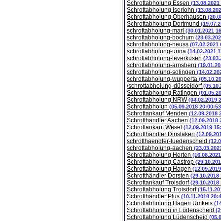
Schrottabholung Essen
(13.08.2021
Schrottabholung Iserlohn
(13.08.20
Schrottabholung Oberhausen
(20.0
Schrottabholung Dortmund
(19.07.
schrottabholung-marl
(30.01.2021 1
schrottabholung-bochum
(23.03.202
schrottabholung-neuss
(07.02.2021 
schrottabholung-unna
(14.02.2021 1
schrottabholung-leverkusen
(23.03
schrottabholung-arnsberg
(19.01.20
schrottabholung-solingen
(14.02.20
schrottabholung-wupperta
(05.10.2
/schrottabholung-düsseldorf
(05.10
Schrottabholung Ratingen
(01.05.2
Schrottabholung NRW
(04.02.2019 
Schrottabholun
(05.09.2018 20:00:53
Schrottankauf Menden
(12.09.2018 
Schrotthändler Aachen
(12.09.2018 
Schrottankauf Wesel
(12.09.2019 15
Schrotthändler Dinslaken
(12.09.20
schrotthaendler-luedenscheid
(12.
schrottabholung-aachen
(23.03.202
Schrottabholung Herten
(16.08.2021
Schrottabholung Castrop
(29.10.201
Schrottabholung Hagen
(12.09.2019
Schrotthändler Dorsten
(29.10.2018
Schrottankauf Troisdorf
(29.10.2018
Schrottabholung Troisdorf
(15.11.20
Schrotthändler Plus
(10.11.2018 20:
Schrottabholung Hagen Umkeis
(1
Schrottabholung in Lüdenscheid
(2
Schrottabholung Lüdenscheid
(05.