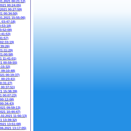
01.2021 00:21:12)
2021 00:24:05)
.2021 00:27:59)
21 00:34:50)
01.2021 15:55:06)
1 03:47:18)
3:53:18)
3:52:08)
:41:53)
41:57)
 02:33:19)
:39:26)
21:11:29)
21:00:58)
1 11:41:01)
21 00:59:55)
:15:32)
5 09:10:48)
021 00:19:37)
1 00:23:41)
00:31:27)
 00:37:51)
21 15:38:39)
1 00:07:23)
 00:12:08)
 00:34:43)
2021 09:59:13)
2021 10:44:47)
.02.2021 11:56:13)
21 13:39:32)
2021 13:51:08)
.06.2021 13:17:05)