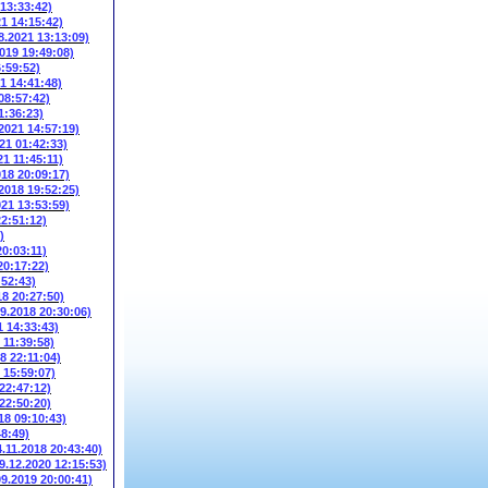
 13:33:42)
21 14:15:42)
8.2021 13:13:09)
2019 19:49:08)
6:59:52)
1 14:41:48)
08:57:42)
1:36:23)
.2021 14:57:19)
21 01:42:33)
21 11:45:11)
018 20:09:17)
.2018 19:52:25)
021 13:53:59)
22:51:12)
)
20:03:11)
20:17:22)
:52:43)
18 20:27:50)
09.2018 20:30:06)
1 14:33:43)
 11:39:58)
8 22:11:04)
 15:59:07)
 22:47:12)
 22:50:20)
18 09:10:43)
48:49)
4.11.2018 20:43:40)
9.12.2020 12:15:53)
09.2019 20:00:41)