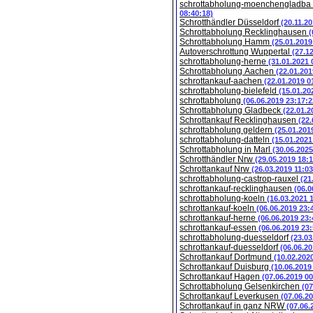
schrottabholung-moenchengladba
08:40:18)
Schrotthändler Düsseldorf
(20.11.2
Schrottabholung Recklinghausen
(
Schrottabholung Hamm
(25.01.2019
Autoverschrottung Wuppertal
(27.1
schrottabholung-herne
(31.01.2021 
Schrottabholung Aachen
(22.01.201
schrottankauf-aachen
(22.01.2019 0
schrottabholung-bielefeld
(15.01.20
schrottabholung
(06.06.2019 23:17:2
Schrottabholung Gladbeck
(22.01.2
Schrottankauf Recklinghausen
(22.
schrottabholung geldern
(25.01.201
schrottabholung-datteln
(15.01.2021
Schrottabholung in Marl
(30.06.2025
Schrotthändler Nrw
(29.05.2019 18:1
Schrottankauf Nrw
(26.03.2019 11:03
schrottabholung-castrop-rauxel
(21
schrottankauf-recklinghausen
(06.0
schrottabholung-koeln
(16.03.2021 
schrottankauf-koeln
(06.06.2019 23:
schrottankauf-herne
(06.06.2019 23:
schrottankauf-essen
(06.06.2019 23:
schrottabholung-duesseldorf
(23.03
schrottankauf-duesseldorf
(06.06.20
Schrottankauf Dortmund
(10.02.202
Schrottankauf Duisburg
(10.06.2019
Schrottankauf Hagen
(07.06.2019 00
Schrottabholung Gelsenkirchen
(07
Schrottankauf Leverkusen
(07.06.2
Schrottankauf in ganz NRW
(07.06.