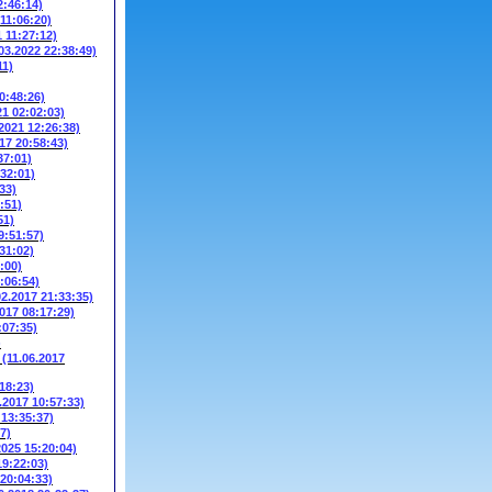
2:46:14)
 11:06:20)
1 11:27:12)
03.2022 22:38:49)
11)
0:48:26)
21 02:02:03)
.2021 12:26:38)
17 20:58:43)
37:01)
:32:01)
33)
:51)
51)
9:51:57)
31:02)
:00)
:06:54)
02.2017 21:33:35)
2017 08:17:29)
:07:35)
)
W
(11.06.2017
18:23)
.2017 10:57:33)
 13:35:37)
7)
2025 15:20:04)
19:22:03)
 20:04:33)