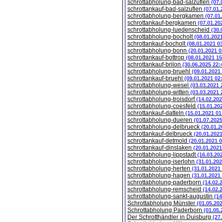
schrottabholung-bad-salzuflen
(07.
schrottankauf-bad-salzuflen
(07.01.
schrottabholung-bergkamen
(07.01
schrottankauf-bergkamen
(07.01.20
schrottabholung-luedenscheid
(30.
schrottabholung-bocholt
(08.01.202
schrottankauf-bocholt
(08.01.2021 0
schrottabholung-bonn
(20.01.2021 0
schrottankauf-bottrop
(08.01.2021 15
schrottankauf-brilon
(30.06.2025 22:
schrottabholung-bruehl
(09.01.2021
schrottankauf-bruehl
(09.01.2021 02
schrottabholung-wesel
(03.03.2021 
schrottabholung-witten
(03.03.2021 
schrottabholung-troisdorf
(14.02.202
schrottabholung-coesfeld
(15.01.20
schrottankauf-datteln
(15.01.2021 01
schrottabholung-dueren
(01.07.202
schrottabholung-delbrueck
(20.01.2
schrottankauf-delbrueck
(20.01.202
schrottankauf-detmold
(20.01.2021 
schrottankauf-dinslaken
(20.01.2021
schrottabholung-lippstadt
(16.03.20
schrottabholung-iserlohn
(31.01.202
schrottabholung-herten
(31.01.2021
schrottabholung-hagen
(31.01.2021
schrottabholung-paderborn
(14.02.
schrottabholung-remscheid
(14.02.
schrottabholung-sankt-augustin
(14
Schrottabholung Münster
(01.05.20
Schrottabholung Paderborn
(01.05.
Der Schrotthändler in Duisburg
(27