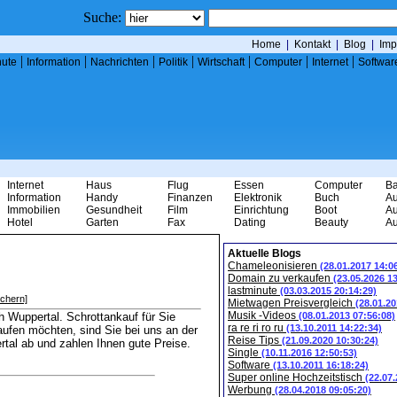
Suche:
Home
|
Kontakt
|
Blog
|
Imp
|
|
|
|
|
|
|
nute
Information
Nachrichten
Politik
Wirtschaft
Computer
Internet
Softwar
Internet
Haus
Flug
Essen
Computer
B
Information
Handy
Finanzen
Elektronik
Buch
Au
Immobilien
Gesundheit
Film
Einrichtung
Boot
Au
Hotel
Garten
Fax
Dating
Beauty
Au
Aktuelle Blogs
Chameleonisieren
(28.01.2017 14:0
Domain zu verkaufen
(23.05.2026 1
lastminute
(03.03.2015 20:14:29)
ichern]
Mietwagen Preisvergleich
(28.01.20
Musik -Videos
 Wuppertal. Schrottankauf für Sie
(08.01.2013 07:56:08)
ra re ri ro ru
(13.10.2011 14:22:34)
aufen möchten, sind Sie bei uns an der
Reise Tips
(21.09.2020 10:30:24)
ertal ab und zahlen Ihnen gute Preise.
Single
(10.11.2016 12:50:53)
Software
(13.10.2011 16:18:24)
Super online Hochzeitstisch
(22.07
Werbung
(28.04.2018 09:05:20)