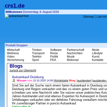
crs1.de
Willkommen
Donnerstag, 6. August 2026
|
Sitemap
Last mi
Produkt Gruppen
Wirtschaft
Trinken
Software
Partnerschaft
Mode
Wellness
Transport
Reise
Nachrichten
Lifestyle
Video
Telefon
Politik
Musik
Kunst
Versicherung
Sport
PDA
Motorrad
Kontakte
Blogs
zurück zur Übersicht
Autoankauf Duisburg
Homepage
Wissam
vom
10.10.2020 14:06
Blog:
[ausblenden]
[ausblenden 
Sind Sie auf der Suche nach einem fairen Autoankauf in Duisburg u
Duisburg und Region verkaufen und das zu einem guten Preis und u
schreiben uns eine Nachricht oder Sie nutzen unser praktisches Auto
Jahren Autohandel und sind ebenso Experten für Autoexport in Duisb
Unfallwagen verkaufen oder ein defektes Fahrzeug veräußern möcht
Ihr zuverlässiger Partner in puncto Autoankauf.
holidaycoffee.de