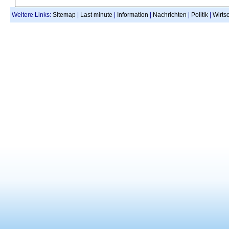
Weitere Links:
Sitemap
|
Last minute
|
Information
|
Nachrichten
|
Politik
|
Wirtsc