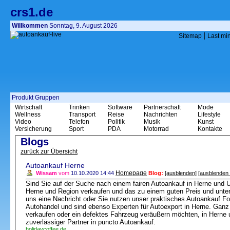
crs1.de
Willkommen
Sonntag, 9. August 2026
|
Sitemap
Last mi
Produkt Gruppen
Wirtschaft
Trinken
Software
Partnerschaft
Mode
Wellness
Transport
Reise
Nachrichten
Lifestyle
Video
Telefon
Politik
Musik
Kunst
Versicherung
Sport
PDA
Motorrad
Kontakte
Blogs
zurück zur Übersicht
Autoankauf Herne
Homepage
Wissam
vom
10.10.2020 14:44
Blog:
[ausblenden]
[ausblenden 
Sind Sie auf der Suche nach einem fairen Autoankauf in Herne und 
Herne und Region verkaufen und das zu einem guten Preis und unte
uns eine Nachricht oder Sie nutzen unser praktisches Autoankauf For
Autohandel und sind ebenso Experten für Autoexport in Herne. Ganz 
verkaufen oder ein defektes Fahrzeug veräußern möchten, in Herne 
zuverlässiger Partner in puncto Autoankauf.
holidaycoffee.de