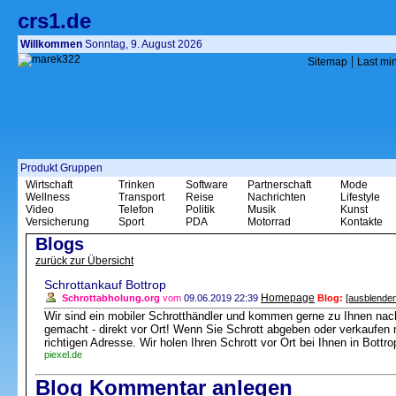
crs1.de
Willkommen
Sonntag, 9. August 2026
|
Sitemap
Last mi
Produkt Gruppen
Wirtschaft
Trinken
Software
Partnerschaft
Mode
Wellness
Transport
Reise
Nachrichten
Lifestyle
Video
Telefon
Politik
Musik
Kunst
Versicherung
Sport
PDA
Motorrad
Kontakte
Blogs
zurück zur Übersicht
Schrottankauf Bottrop
Homepage
Schrottabholung.org
vom
09.06.2019 22:39
Blog:
[ausblenden
Wir sind ein mobiler Schrotthändler und kommen gerne zu Ihnen nach 
gemacht - direkt vor Ort! Wenn Sie Schrott abgeben oder verkaufen 
richtigen Adresse. Wir holen Ihren Schrott vor Ort bei Ihnen in Bottr
piexel.de
Blog Kommentar anlegen