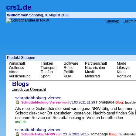
crs1.de
Willkommen
Sonntag, 9. August 2026
|
Sitemap
Last mi
Produkt Gruppen
Wirtschaft
Trinken
Software
Partnerschaft
Mode
Wellness
Transport
Reise
Nachrichten
Lifestyle
Video
Telefon
Politik
Musik
Kunst
Versicherung
Sport
PDA
Motorrad
Kontakte
Blogs
zurück zur Übersicht
schrottabholung-viersen
Homepage
Schrottabholung Viersen
vom
03.03.2021 21:29
Blog:
[ausbl
Als mobiler Schrotthändler sind wir in ganz NRW tätig und kommen 
Schrott direkt vor Ort abzuholen, kostenlos. Nachfolgend finden Si
unserem Service die Schrottabholung in Viersen betreffenden.
crs1.de
schrottabholung-viersen
Homepage
Schrott-Ankauf-NRW
vom
23.02.2021 20:15
Blog:
[ausblenden