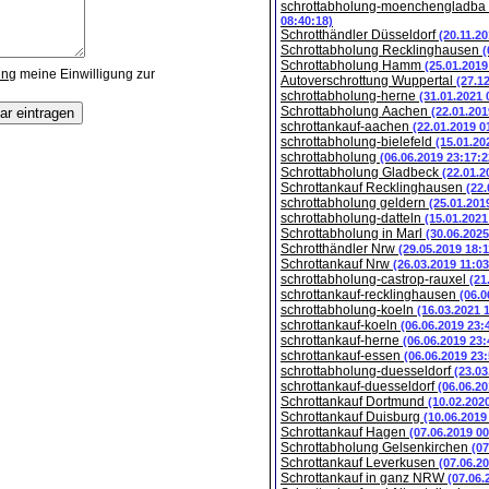
schrottabholung-moenchengladba
08:40:18)
Schrotthändler Düsseldorf
(20.11.2
Schrottabholung Recklinghausen
(
Schrottabholung Hamm
(25.01.2019
ung
meine Einwilligung zur
Autoverschrottung Wuppertal
(27.1
schrottabholung-herne
(31.01.2021 
Schrottabholung Aachen
(22.01.201
schrottankauf-aachen
(22.01.2019 0
schrottabholung-bielefeld
(15.01.20
schrottabholung
(06.06.2019 23:17:2
Schrottabholung Gladbeck
(22.01.2
Schrottankauf Recklinghausen
(22.
schrottabholung geldern
(25.01.201
schrottabholung-datteln
(15.01.2021
Schrottabholung in Marl
(30.06.2025
Schrotthändler Nrw
(29.05.2019 18:1
Schrottankauf Nrw
(26.03.2019 11:03
schrottabholung-castrop-rauxel
(21
schrottankauf-recklinghausen
(06.0
schrottabholung-koeln
(16.03.2021 
schrottankauf-koeln
(06.06.2019 23:
schrottankauf-herne
(06.06.2019 23:
schrottankauf-essen
(06.06.2019 23:
schrottabholung-duesseldorf
(23.03
schrottankauf-duesseldorf
(06.06.20
Schrottankauf Dortmund
(10.02.202
Schrottankauf Duisburg
(10.06.2019
Schrottankauf Hagen
(07.06.2019 00
Schrottabholung Gelsenkirchen
(07
Schrottankauf Leverkusen
(07.06.2
Schrottankauf in ganz NRW
(07.06.