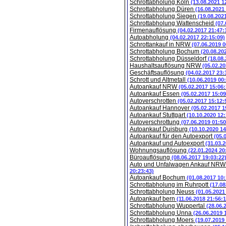
Schrottabholung Köln
(13.08.2021 1
Schrottabholung Düren
(16.08.2021
Schrottabholung Siegen
(19.08.202
Schrottabholung Wattenscheid
(07.
Firmenauflösung
(04.02.2017 21:47:
Autoabholung
(04.02.2017 22:15:09)
Schrottankauf in NRW
(07.06.2019 0
Schrottabholung Bochum
(20.08.20
Schrottabholung Düsseldorf
(18.08
Haushaltsauflösung NRW
(05.02.20
Geschäftsauflösung
(04.02.2017 23:
Schrott und Altmetall
(10.06.2019 00
Autoankauf NRW
(05.02.2017 15:06:
Autoankauf Essen
(05.02.2017 15:09
Autoverschrotten
(05.02.2017 15:12:
Autoankauf Hannover
(05.02.2017 1
Autoankauf Stuttgart
(10.10.2020 12:
Autoverschrottung
(07.06.2019 01:50
Autoankauf Duisburg
(10.10.2020 14
Autoankauf für den Autoexport
(05.
Autoankauf und Autoexport
(31.03.
Wohnungsauflösung
(22.01.2024 20
Büroauflösung
(08.06.2017 19:03:22
Auto und Unfalwagen Ankauf NR
20:23:43)
Autoankauf Bochum
(01.08.2017 10:
Schrottabholung im Ruhrpott
(17.08
Schrottabholung Neuss
(01.05.2021
Autoankauf bern
(11.06.2018 21:56:1
Schrottabholung Wuppertal
(28.06.
Schrottabholung Unna
(26.06.2019 
Schrottabholung Moers
(19.07.2019