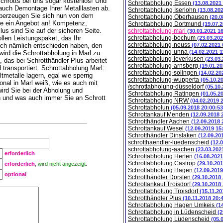
Schrotts bei uns sogar kostenlos! Und
Schrottabholung Essen
(13.08.2021
auch Demontage Ihrer Metalllasten ab.
Schrottabholung Iserlohn
(13.08.20
Überzeugen Sie sich nun von dem
Schrottabholung Oberhausen
(20.0
Sie ein Angebot an! Kompetenz,
Schrottabholung Dortmund
(19.07.
us sind Sie auf der sicheren Seite.
schrottabholung-marl
(30.01.2021 1
llen Leistungspaket, das Ihr
schrottabholung-bochum
(23.03.202
schrottabholung-neuss
sich nämlich entschieden haben, den
(07.02.2021 
schrottabholung-unna
(14.02.2021 1
ird die Schrottabholung in Marl zu
schrottabholung-leverkusen
(23.03
das bei Schrotthändler Plus arbeitet
schrottabholung-arnsberg
(19.01.20
transportiert. Schrottabholung Marl:
schrottabholung-solingen
(14.02.20
tmetalle lagern, egal wie sperrig
schrottabholung-wupperta
(05.10.2
nal in Marl weiß, wie es auch mit
/schrottabholung-düsseldorf
(05.10
rd Sie bei der Abholung und
Schrottabholung Ratingen
(01.05.2
n und was auch immer Sie an Schrott
Schrottabholung NRW
(04.02.2019 
Schrottabholun
(05.09.2018 20:00:53
Schrottankauf Menden
(12.09.2018 
Schrotthändler Aachen
(12.09.2018 
Schrottankauf Wesel
(12.09.2019 15
Schrotthändler Dinslaken
(12.09.20
schrotthaendler-luedenscheid
(12.
schrottabholung-aachen
(23.03.202
erforderlich
Schrottabholung Herten
(16.08.2021
Schrottabholung Castrop
(29.10.201
erforderlich
, wird nicht angezeigt.
Schrottabholung Hagen
(12.09.2019
optional
Schrotthändler Dorsten
(29.10.2018
Schrottankauf Troisdorf
(29.10.2018
Schrottabholung Troisdorf
(15.11.20
Schrotthändler Plus
(10.11.2018 20:
Schrottabholung Hagen Umkeis
(1
Schrottabholung in Lüdenscheid
(2
Schrottabholung Lüdenscheid
(05.