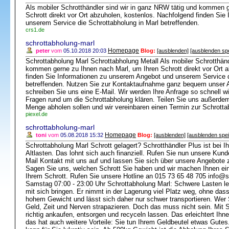
Als mobiler Schrotthändler sind wir in ganz NRW tätig und kommen 
Schrott direkt vor Ort abzuholen, kostenlos. Nachfolgend finden Si
unserem Service die Schrottabholung in Marl betreffenden.
crs1.de
schrottabholung-marl
Homepage
peter
vom
05.10.2018 20:03
Blog:
[ausblenden]
[ausblenden sp
Schrottabholung Marl Schrottabholung Metall Als mobiler Schrotthänd
kommen gerne zu Ihnen nach Marl, um Ihren Schrott direkt vor Ort 
finden Sie Informationen zu unserem Angebot und unserem Service d
betreffenden. Nutzen Sie zur Kontaktaufnahme ganz bequem unser An
schreiben Sie uns eine E-Mail. Wir werden Ihre Anfrage so schnell wi
Fragen rund um die Schrottabholung klären. Teilen Sie uns außerdem
Menge abholen sollen und wir vereinbaren einen Termin zur Schrottab
piexel.de
schrottabholung-marl
Homepage
toni
vom
05.08.2018 15:32
Blog:
[ausblenden]
[ausblenden spe
Schrottabholung Marl Schrott gelagert? Schrotthändler Plus ist bei Ih
Altlasten. Das lohnt sich auch finanziell. Rufen Sie nun unsere Kun
Mail Kontakt mit uns auf und lassen Sie sich über unsere Angebote z
Sagen Sie uns, welchen Schrott Sie haben und wir machen Ihnen ei
Ihrem Schrott. Rufen Sie unsere Hotline an 015 73 65 48 705 info@s
Samstag 07:00 - 23:00 Uhr Schrottabholung Marl: Schwere Lasten le
mit sich bringen. Er nimmt in der Lagerung viel Platz weg, ohne dass
hohem Gewicht und lässt sich daher nur schwer transportieren. Wer Sc
Geld, Zeit und Nerven strapazieren. Doch das muss nicht sein. Mit 
richtig ankaufen, entsorgen und recyceln lassen. Das erleichtert Ihne
das hat auch weitere Vorteile: Sie tun Ihrem Geldbeutel etwas Gutes