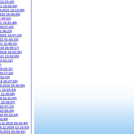
 13:33:42)
21 14:15:42)
8.2021 13:13:09)
2019 19:49:08)
6:59:52)
1 14:41:48)
08:57:42)
1:36:23)
.2021 14:57:19)
21 01:42:33)
21 11:45:11)
018 20:09:17)
.2018 19:52:25)
021 13:53:59)
22:51:12)
)
20:03:11)
20:17:22)
:52:43)
18 20:27:50)
09.2018 20:30:06)
1 14:33:43)
 11:39:58)
8 22:11:04)
 15:59:07)
 22:47:12)
 22:50:20)
18 09:10:43)
48:49)
4.11.2018 20:43:40)
9.12.2020 12:15:53)
09.2019 20:00:41)