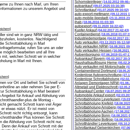
Schornsteinfeger
(14.02.2012 09:46:
gerne zu Ihnen nach Marl, um Ihren
autoankauf
(09.07.2025 03:16:38)
e Informationen zu unserem Angebot und
Schrottankauf
(01.07.2025 09:16:02)
auto-export-mettmann
(09.12.2015 1
auto-mobile-lippstadt
(23.11.2015 23
ihab
(18.06.2016 01:03:30)
autoexport
(09.11.2020 16:22:42)
eichern]
Kupfer Ankauf
(04.02.2017 21:42:43)
Containerdienst
ler sind wir in ganz NRW tätig und
(18.05.2018 01:07:3
Industriedemontage
(04.02.2017 22:
abzuholen, kostenlos. Nachfolgend
Auto verkaufen
(03.12.2023 05:12:58
ie Schrottabholung in Marl
Auto verkaufen NRW
(16.08.2021 09
frageformular, rufen Sie uns an oder
Auto verkaufen Hessen
(16.08.2021
e möglich bearbeiten und all Ihre
Autoentsorgung
(07.06.2019 01:47:1
 mit, welchen Schrott wir in welcher
Autoankauf Bayern
(05.02.2017 20:3
holung in Marl mit Ihnen.
Haushaltsauflösung Herne
(05.02.2
Auto verkaufen mit Motorschade
(0
Containerdienst Dortmund
(18.05.2
Kostenlose Autoverschrottung
(27.1
ichern]
Kostenlose Schrottabholung
(02.02
nen vor Ort und befreit Sie schnell von
Anlagen Demontagen NRW
(01.08
denhotline an oder nehmen Sie per E-
Altmetall und Elektroschrott
(22.05.
ur Schrottabholung in Marl beraten!
Autoankauf Center
(16.07.2021 09:2
Automobile Ankauf export
n Angebot für Ankauf und Abholung von
(02.03.20
Schrottabholung Leverkusen
(19.0
chrotthaendler-plus.de Montag -
Schrottabholung Krefeld
(18.08.202
icht gemacht Schrott kann viel Ärger
Schrottabholung Arnsberg
(06.01.2
 er etwas nützt. Er ist meist von
Schrottabholung Aachen
(17.08.202
hrott nicht richtig entsorgt, kann
Schrottabholung Bonn
(16.08.2021 
Schrotthändler Plus können Sie Schrott
Schrottabholung Bottrop
(16.08.202
n die Abholung von Schrott nicht nur,
Schrotthändler Leverkusen
(05.10.
. Denn der Ankauf von Schrott mit der
Schrottankauf Gelsenkirchen
(07.0