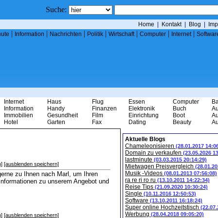
Suche:
Home
|
Kontakt
|
Blog
|
Imp
|
|
|
|
|
|
|
nute
Information
Nachrichten
Politik
Wirtschaft
Computer
Internet
Softwar
Internet
Haus
Flug
Essen
Computer
B
Information
Handy
Finanzen
Elektronik
Buch
Au
Immobilien
Gesundheit
Film
Einrichtung
Boot
Au
Hotel
Garten
Fax
Dating
Beauty
Au
Aktuelle Blogs
Chameleonisieren
(28.01.2017 14:0
Domain zu verkaufen
(23.05.2026 1
lastminute
(03.03.2015 20:14:29)
]
[ausblenden speichern]
Mietwagen Preisvergleich
(28.01.20
Musik -Videos
gerne zu Ihnen nach Marl, um Ihren
(08.01.2013 07:56:08)
ra re ri ro ru
(13.10.2011 14:22:34)
e Informationen zu unserem Angebot und
Reise Tips
(21.09.2020 10:30:24)
Single
(10.11.2016 12:50:53)
Software
(13.10.2011 16:18:24)
Super online Hochzeitstisch
(22.07
Werbung
(28.04.2018 09:05:20)
]
[ausblenden speichern]