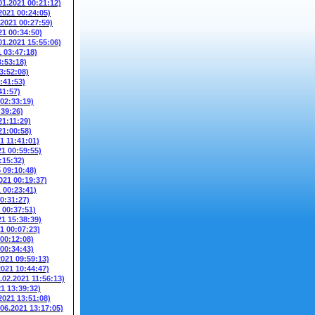
01.2021 00:21:12)
2021 00:24:05)
.2021 00:27:59)
21 00:34:50)
01.2021 15:55:06)
1 03:47:18)
3:53:18)
3:52:08)
:41:53)
41:57)
 02:33:19)
:39:26)
21:11:29)
21:00:58)
1 11:41:01)
21 00:59:55)
:15:32)
5 09:10:48)
021 00:19:37)
1 00:23:41)
00:31:27)
 00:37:51)
21 15:38:39)
1 00:07:23)
 00:12:08)
 00:34:43)
2021 09:59:13)
2021 10:44:47)
.02.2021 11:56:13)
21 13:39:32)
2021 13:51:08)
.06.2021 13:17:05)