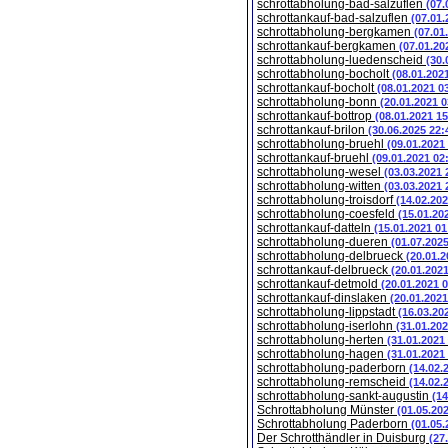
schrottabholung-bad-salzuflen
(07.
schrottankauf-bad-salzuflen
(07.01.
schrottabholung-bergkamen
(07.01
schrottankauf-bergkamen
(07.01.20
schrottabholung-luedenscheid
(30.
schrottabholung-bocholt
(08.01.202
schrottankauf-bocholt
(08.01.2021 0
schrottabholung-bonn
(20.01.2021 0
schrottankauf-bottrop
(08.01.2021 15
schrottankauf-brilon
(30.06.2025 22:
schrottabholung-bruehl
(09.01.2021
schrottankauf-bruehl
(09.01.2021 02
schrottabholung-wesel
(03.03.2021 
schrottabholung-witten
(03.03.2021 
schrottabholung-troisdorf
(14.02.202
schrottabholung-coesfeld
(15.01.20
schrottankauf-datteln
(15.01.2021 01
schrottabholung-dueren
(01.07.202
schrottabholung-delbrueck
(20.01.2
schrottankauf-delbrueck
(20.01.202
schrottankauf-detmold
(20.01.2021 
schrottankauf-dinslaken
(20.01.2021
schrottabholung-lippstadt
(16.03.20
schrottabholung-iserlohn
(31.01.202
schrottabholung-herten
(31.01.2021
schrottabholung-hagen
(31.01.2021
schrottabholung-paderborn
(14.02.
schrottabholung-remscheid
(14.02.
schrottabholung-sankt-augustin
(14
Schrottabholung Münster
(01.05.20
Schrottabholung Paderborn
(01.05.
Der Schrotthändler in Duisburg
(27