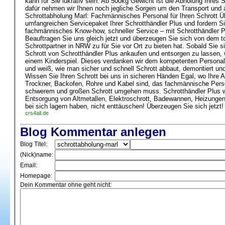
kann für Sie lukrativ sein. Ab 500kg Gewicht ist die Abholung Ihres 
dafür nehmen wir Ihnen noch jegliche Sorgen um den Transport und 
Schrottabholung Marl: Fachmännisches Personal für Ihren Schrott 
umfangreichen Servicepaket Ihrer Schrotthändler Plus und fordern 
fachmännisches Know-how, schneller Service – mit Schrotthändler Pl
Beauftragen Sie uns gleich jetzt und überzeugen Sie sich von dem to
Schrottpartner in NRW zu für Sie vor Ort zu bieten hat. Sobald Sie 
Schrott von Schrotthändler Plus ankaufen und entsorgen zu lassen, w
einem Kinderspiel. Dieses verdanken wir dem kompetenten Personal, 
und weiß, wie man sicher und schnell Schrott abbaut, demontiert und 
Wissen Sie Ihren Schrott bei uns in sicheren Händen Egal, wo Ihre Al
Trockner, Backofen, Rohre und Kabel sind, das fachmännische Perso
schwerem und großen Schrott umgehen muss. Schrotthändler Plus wi
Entsorgung von Altmetallen, Elektroschrott, Badewannen, Heizunge
bei sich lagern haben, nicht enttäuschen! Überzeugen Sie sich jetzt!
crs4all.de
Blog Kommentar anlegen
Blog Titel:
(Nick)name:
Email:
Homepage:
Dein Kommentar ohne geht nicht: