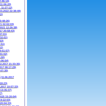
2:46:14)
 11:06:20)
1 11:27:12)
03.2022 22:38:49)
11)
0:48:26)
21 02:02:03)
.2021 12:26:38)
17 20:58:43)
37:01)
:32:01)
33)
:51)
51)
9:51:57)
31:02)
:00)
:06:54)
02.2017 21:33:35)
2017 08:17:29)
:07:35)
)
W
(11.06.2017
18:23)
.2017 10:57:33)
 13:35:37)
7)
2025 15:20:04)
19:22:03)
 20:04:33)