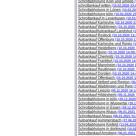
Schrottabholung Köln und umgeb
schrottankauf witten
(10.02.2020 23:
Schrottabholung in Lünen
(10.02.20
Schrottabholung köln
(10.02.2020 2
Schrottankauf in Leverkusen
(19.03
Autoankauf Karlsruhe
(22.10.2020 2
Autoankauf Waiblingen
(10.10.2020
AutoankaufAutoankauf Landshut
(
Autoankauf Rostock
(10.10.2020 13:
Autoankauf Offenburg
(10.10.2020 1
Autoankauf Karlsruhe und Regio
(
Autoankauf Heidelberg
(10.10.2020
Autoankauf Bonn
(10.10.2020 14:09:
Autoankauf Chemnitz
(10.10.2020 1
Autoankauf Frankfurt
(10.10.2020 14
Autoankauf Mannheim
(10.10.2020 
Autoankauf Reutlingen
(10.10.2020 
Autoankauf Dorsten
(10.10.2020 14:
Autoankauf Offenbach
(10.10.2020 
Autoankauf Velbert und Region
(30
Autoankauf Waiblingen und Regi
(
Autoankauf Leipzig
(05.11.2020 16:1
Autoankauf Hildesheim
(05.11.2020
Schrottabholung in köln
(29.12.2020
Schrottabholung in Wuppertal
(29.1
Schrottabholung in Essen
(29.12.20
Schrottabholung Ahaus
(06.01.2021
Schrottankauf Ahaus
(06.01.2021 01
Autoankauf gummersbach
(27.06.2
Schrottabholung Krefeld
(13.04.201
Schrottabholung in dortmund
(10.0
Schrottankauf Arnsberg
(06.01.2021