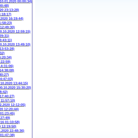
(10.01.2020 00:00:34)
00:48)
20 23:13:28)
3:18:17)
.2020 16:19:44)
1:58:23)
 12:49:30)
10.10.2020 12:59:15)
29:31)
3:43:11)
10.10.2020 13:49:10)
 13:53:28)
32)
4:20:34)
:22:59)
14:31:06)
14:38:08)
40:27)
14:47:03)
.10.2020 13:44:15)
30.10.2020 15:30:20)
8:42)
 17:40:27)
 11:57:10)
2.2020 12:12:05)
20 12:20:44)
 01:23:45)
:27:49)
016 01:10:58)
9 12:19:50)
2.2020 22:48:36)
 01:47:38)