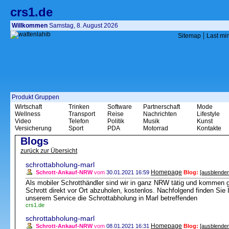
crs1.de
Willkommen
Samstag, 8. August 2026
|
Sitemap
Last mi
Produkt Gruppen
Wirtschaft
Trinken
Software
Partnerschaft
Mode
Wellness
Transport
Reise
Nachrichten
Lifestyle
Video
Telefon
Politik
Musik
Kunst
Versicherung
Sport
PDA
Motorrad
Kontakte
Blogs
zurück zur Übersicht
schrottabholung-marl
Homepage
Schrott-Ankauf-NRW
vom
30.01.2021 16:59
Blog:
[ausblenden
Als mobiler Schrotthändler sind wir in ganz NRW tätig und kommen 
Schrott direkt vor Ort abzuholen, kostenlos. Nachfolgend finden Si
unserem Service die Schrottabholung in Marl betreffenden
crs1.de
schrottabholung-marl
Homepage
Schrott-Ankauf-NRW
vom
08.01.2021 16:31
Blog:
[ausblenden