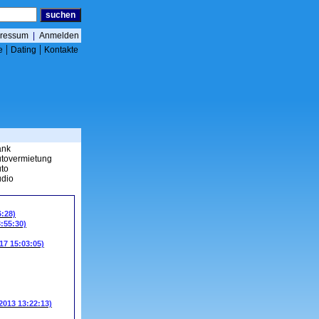
ressum
|
Anmelden
|
|
e
Dating
Kontakte
ank
tovermietung
to
dio
6:28)
3:55:30)
17 15:03:05)
.2013 13:22:13)