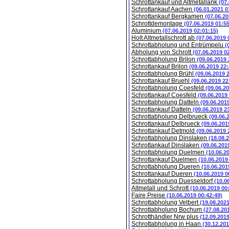
Schrottankauf und Altmetallank
(07
Schrottankauf Aachen
(06.01.2021 0
Schrottankauf Bergkamen
(07.06.20
Schrottdemontage
(07.06.2019 01:5
Aluminium
(07.06.2019 02:01:15)
Holt Altmetallschrott ab
(07.06.2019 
Schrottabholung und Entrümpelu
(
Abholung von Schrott
(07.06.2019 0
Schrottabholung Brilon
(09.06.2019 
Schrottankauf Brilon
(09.06.2019 22:
Schrottabholung Brühl
(09.06.2019 
Schrottankauf Bruehl
(09.06.2019 22
Schrottabholung Coesfeld
(09.06.2
Schrottankauf Coesfeld
(09.06.2019
Schrottabholung Datteln
(09.06.201
Schrottankauf Datteln
(09.06.2019 2
Schrottabholung Delbrueck
(09.06.
Schrottankauf Delbrueck
(09.06.201
Schrottankauf Detmold
(09.06.2019 
Schrottabholung Dinslaken
(18.08.
Schrottankauf Dinslaken
(09.06.201
Schrottabholung Duelmen
(10.06.2
Schrottankauf Duelmen
(10.06.2019
Schrottabholung Dueren
(10.06.201
Schrottankauf Dueren
(10.06.2019 0
Schrottabholung Duesseldorf
(10.0
Altmetall und Schrott
(10.06.2019 00
Faire Preise
(10.06.2019 00:42:49)
Schrottabholung Velbert
(19.08.202
Schrottabholung Bochum
(27.08.20
Schrotthändler Nrw plus
(12.09.201
Schrottabholung in Haan
(30.12.201