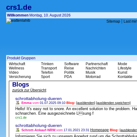
crs1.de
Willkommen
Montag, 10. August 2026
|
Sitemap
Last mi
Produkt Gruppen
Wirtschaft
Trinken
Software
Partnerschaft
Mode
Wellness
Transport
Reise
Nachrichten
Lifestyle
Video
Telefon
Politik
Musik
Kunst
Versicherung
Sport
PDA
Motorrad
Kontakte
Blogs
zurück zur Übersicht
schrottabholung-dueren
Emma
vom
01.07.2025 09:10
Blog:
[ausblenden]
[ausblenden speichern]
Hello! It's easy not to snore. An excellent solution to the problem. Ha
schnarchen. Eine ausgezeichnete Lsung f
crs1.de
schrottabholung-dueren
Homepage
Schrott-Ankauf-NRW
vom
17.01.2021 23:31
Blog:
[ausblenden
Informieren Sie sich zu unserem Angebot rund um die Schrottabholun